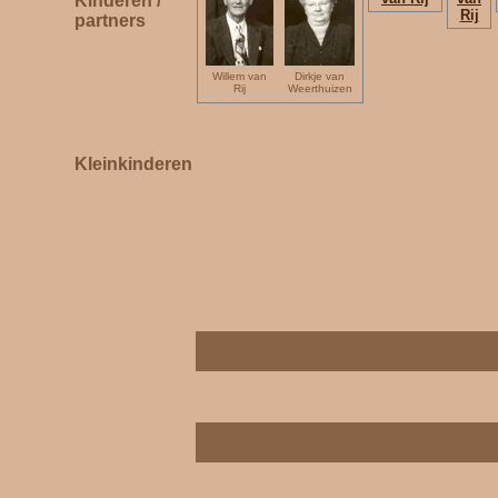
Kinderen /
Rij
partners
Willem van
Dirkje van
Rij
Weerthuizen
Kleinkinderen