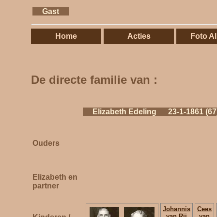
Gast
Home
Acties
Foto A
De directe familie van :
Elizabeth Edeling 23-1-1861 (67
Ouders
Elizabeth en
partner
Johannis
Cees
van Rij
van