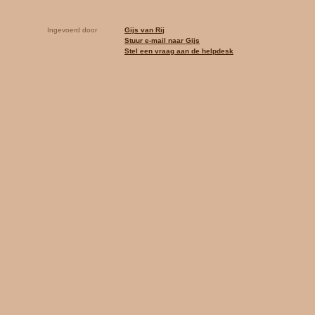
Ingevoerd door
Gijs van Rij
Stuur e-mail naar Gijs
Stel een vraag aan de helpdesk