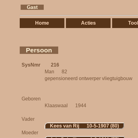
Gast
Home
Acties
Too
Persoon
SysNmr
216
Man 82
gepensioneerd ontwerper vliegtuigbouw
Geboren
Klaaswaal 1944
Vader
Kees van Rij 10-5-1907 (80)
Moeder